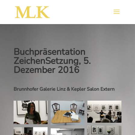
Buchpräsentation
ZeichenSetzung, 5.
Dezember 2016
Brunnhofer Galerie Linz & Kepler Salon Extern