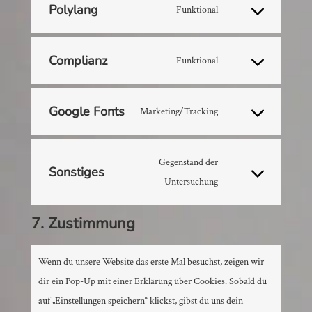
service
Polylang
Funktional
Consent
matomo
to
service
Complianz
Funktional
Consent
polylang
to
service
Google Fonts
Marketing/Tracking
Consent
complianz
to
service
Gegenstand der
Sonstiges
google-
Consent
Untersuchung
fonts
to
7. Zustimmung
service
sonstiges
Wenn du unsere Website das erste Mal besuchst, zeigen wir
dir ein Pop-Up mit einer Erklärung über Cookies. Sobald du
auf „Einstellungen speichern“ klickst, gibst du uns dein