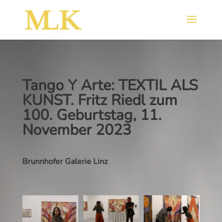
Tango Y Arte: TEXTIL ALS
KUNST. Fritz Riedl zum
100. Geburtstag, 11.
November 2023
Brunnhofer Galerie Linz